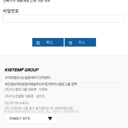
전북지역 채용대행 진행 가능 여부
비밀번호
확인
취소
사이트맵
오시는길
문의하기
고객센터
개인정보처리방침
이메일무단수집거부
키스템프그룹 정책
(주)키스템프그룹 대표명 : 이정호
(주)키스컨설팅 대표명 : 김민지
02-6719-6400
(우) 04539 서울 중구 을지로5길 16 삼화타워(4층)
© KISTEMPGROUP CO 2026. ALL RIGHTS RESERVED.
FAMILY SITE