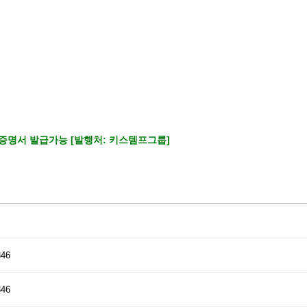
증명서 발급가능 [발행처: 키스템프그룹]
346
346