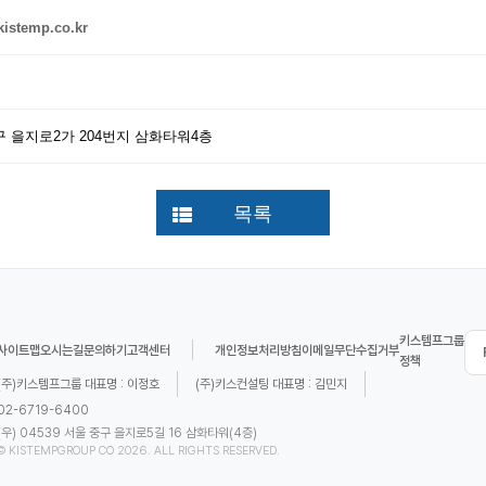
istemp.co.kr
 을지로2가 204번지 삼화타워4층
목록
키스템프그룹
사이트맵
오시는길
문의하기
고객센터
개인정보처리방침
이메일무단수집거부
정책
(주)키스템프그룹 대표명 : 이정호
(주)키스컨설팅 대표명 : 김민지
02-6719-6400
(우) 04539 서울 중구 을지로5길 16 삼화타워(4층)
© KISTEMPGROUP CO 2026. ALL RIGHTS RESERVED.