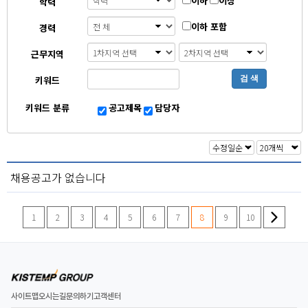
이하
이상
학력
이하 포함
경력
근무지역
키워드
검 색
키워드 분류
공고제목
담당자
채용공고가 없습니다
1
2
3
4
5
6
7
8
9
10
사이트맵
오시는길
문의하기
고객센터