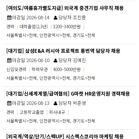
[여의도/여름휴가별도지급] 외국계 중견기업 사무직 채용
마감일 2026-08-14
담당자 조진환
경력
|
대학졸업(2,3년)
|
3200~3400만원
|
서울특별시>전체, 인천광역시>전체, 경기도>전체
[대기업] 삼성E&A 러시아 프로젝트 통번역 담당자 채용
마감일 2026-08-10
담당자 김예진
신입및경력
|
학력무관
|
4000~5000만원
|
서울특별시>전체, 인천광역시>전체, 경기도>전체
[대기업/신세계계열/급여협의] G마켓 HR운영지원 경력채용
마감일 2026-08-13
담당자 박준영
경력
|
고등학교졸업
|
회사내규
|
서울특별시>전체, 인천광역시>전체, 경기도>전체
[외국계/역삼/단기/스펙UP] 시스멕스코리아 마케팅 채용