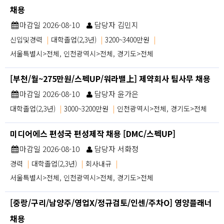
채용
마감일 2026-08-10
담당자 김민지
신입및경력
|
대학졸업(2,3년)
|
3200~3400만원
|
서울특별시>전체, 인천광역시>전체, 경기도>전체
[부천/월~275만원/스펙UP/워라밸上] 제약회사 팀사무 채용
마감일 2026-08-10
담당자 윤가은
대학졸업(2,3년)
|
3000~3200만원
|
인천광역시>전체, 경기도>전체
미디어에스 편성국 편성제작 채용 [DMC/스펙UP]
마감일 2026-08-10
담당자 서화정
경력
|
대학졸업(2,3년)
|
회사내규
|
서울특별시>전체, 인천광역시>전체, 경기도>전체
[중랑/구리/남양주/영업X/정규검토/인센/주차O] 영양플래너
채용