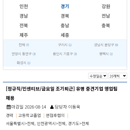
인천
경기
강원
경남
경북
전남
전북
충남
충북
제주
세종
전체
구리시
성남시 분당구
(7)
(1)
(9)
안양시 동안구
용인시 기흥구
평택시
(3)
(3)
(1)
화성시
(1)
[정규직/인센티브/금요일 조기퇴근] 유명 중견기업 영업팀
채용
마감일 2026-08-14
담당자 이동욱
경력
|
고등학교졸업
|
면접후협의
|
서울특별시>전체, 인천광역시>전체, 경기도>전체