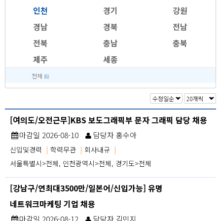
인천
경기
강원
경남
경북
전남
전북
충남
충북
제주
세종
전체
(6)
[여의도/오전근무]KBS 보도그래픽부 문자 그래픽 담당 채용
마감일 2026-08-10
담당자 홍수아
신입및경력
|
학력무관
|
회사내규
|
서울특별시>전체, 인천광역시>전체, 경기도>전체
[강남구/연최대3500만/일본어/신입가능] 유명
네트워크마케팅 기업 채용
마감일 2026-08-12
담당자 김민지