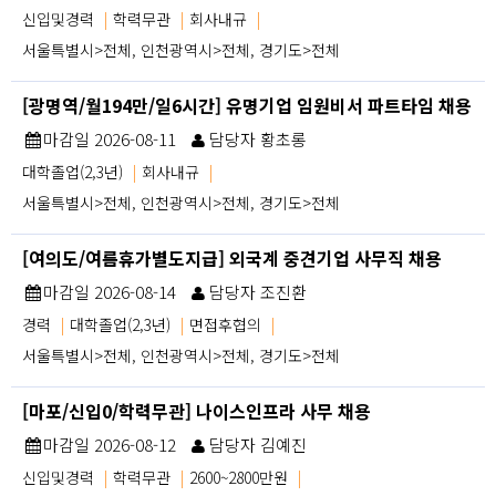
신입및경력
|
학력무관
|
회사내규
|
서울특별시>전체, 인천광역시>전체, 경기도>전체
[광명역/월194만/일6시간] 유명기업 임원비서 파트타임 채용
마감일 2026-08-11
담당자 황초롱
대학졸업(2,3년)
|
회사내규
|
서울특별시>전체, 인천광역시>전체, 경기도>전체
[여의도/여름휴가별도지급] 외국계 중견기업 사무직 채용
마감일 2026-08-14
담당자 조진환
경력
|
대학졸업(2,3년)
|
면접후협의
|
서울특별시>전체, 인천광역시>전체, 경기도>전체
[마포/신입0/학력무관] 나이스인프라 사무 채용
마감일 2026-08-12
담당자 김예진
신입및경력
|
학력무관
|
2600~2800만원
|